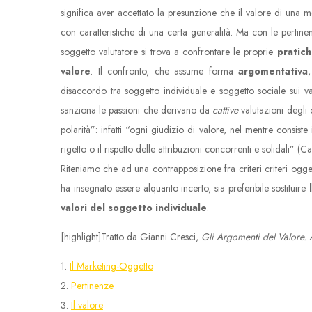
significa aver accettato la presunzione che il valore di una m
con caratteristiche di una certa generalità. Ma con le pertinenz
soggetto valutatore si trova a confrontare le proprie
pratic
valore
. Il confronto, che assume forma
argomentativa
disaccordo tra soggetto individuale e soggetto sociale sui va
sanziona le passioni che derivano da
cattive
valutazioni degli 
polarità”: infatti “ogni giudizio di valore, nel mentre consist
rigetto o il rispetto delle attribuzioni concorrenti e solidali” (
Riteniamo che ad una contrapposizione fra criteri criteri oggett
ha insegnato essere alquanto incerto, sia preferibile sostituire
valori del soggetto individuale
.
[highlight]Tratto da Gianni Cresci,
Gli Argomenti del Valore. 
1.
Il Marketing-Oggetto
2.
Pertinenze
3.
Il valore