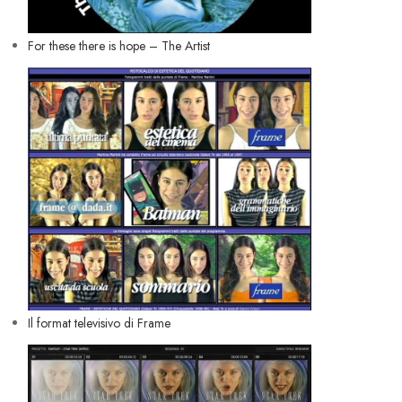
For these there is hope – The Artist
Il format televisivo di Frame