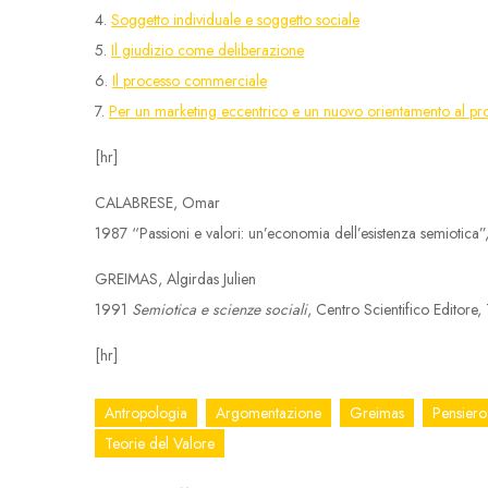
4.
Soggetto individuale e soggetto sociale
5.
Il giudizio come deliberazione
6.
Il processo commerciale
7.
Per un marketing eccentrico e un nuovo orientamento al pr
[hr]
CALABRESE, Omar
1987 “Passioni e valori: un’economia dell’esistenza semiotica”
GREIMAS, Algirdas Julien
1991
Semiotica e scienze sociali
, Centro Scientifico Editore,
[hr]
Antropologia
Argomentazione
Greimas
Pensier
Teorie del Valore