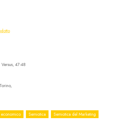
odotto
, Versus, 47-48
 Torino,
o economico
Semiotica
Semiotica del Marketing