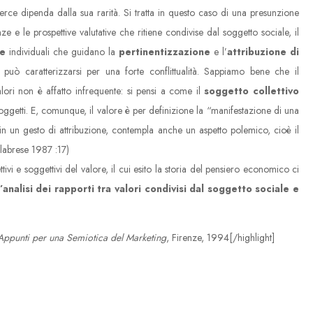
erce dipenda dalla sua rarità. Si tratta in questo caso di una presunzione
e e le prospettive valutative che ritiene condivise dal soggetto sociale, il
he
individuali che guidano la
pertinentizzazione
e l’
attribuzione di
, può caratterizzarsi per una forte conflittualità. Sappiamo bene che il
lori non è affatto infrequente: si pensi a come il
soggetto collettivo
oggetti. E, comunque, il valore è per definizione la “manifestazione di una
e in un gesto di attribuzione, contempla anche un aspetto polemico, cioè il
Calabrese 1987 :17)
ivi e soggettivi del valore, il cui esito la storia del pensiero economico ci
l’analisi dei rapporti tra valori condivisi dal soggetto sociale e
Appunti per una Semiotica del Marketing
, Firenze, 1994[/highlight]