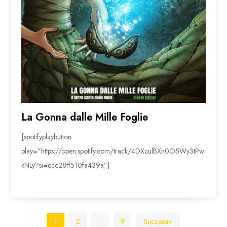
La Gonna dalle Mille Foglie
[spotifyplaybutton
play=”https://open.spotify.com/track/4DXculBXn0O5Wy3tPw
kNLy?si=ecc28ff510fa439a”]
Paginazione
1
2
…
9
Successivi