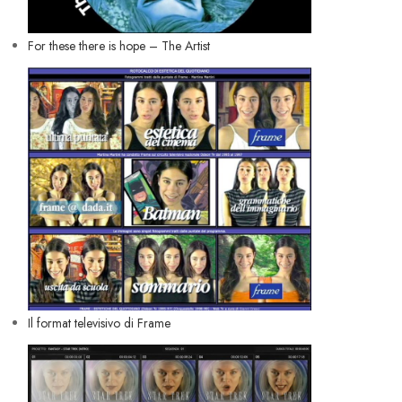
For these there is hope – The Artist
Il format televisivo di Frame