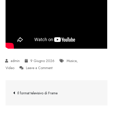
9 Giugno 2026
Musica
,
on
Video
Leave a Comment
For
these
Navigazione
there
Il format televisivo di Frame
is
articoli
hope
–