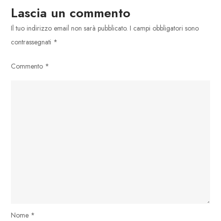
The
Lascia un commento
Artist
Il tuo indirizzo email non sarà pubblicato.
I campi obbligatori sono
contrassegnati
*
Commento
*
Nome
*