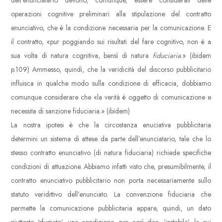
dell’enunciatario devono, comunque, essere considerati delle
operazioni cognitive preliminari alla stipulazione del contratto
enunciativo, che è la condizione necessaria per la comunicazione. E
il contratto, «pur poggiando sui risultati del fare cognitivo, non è a
sua volta di natura cognitiva, bensì di natura
fiduciaria
.» (ibidem
p.109) Ammesso, quindi, che la veridicità del discorso pubblicitario
influisca in qualche modo sulla condizione di efficacia, dobbiamo
comunque considerare che «la verità è oggetto di comunicazione e
necessita di sanzione fiduciaria.» (ibidem)
La nostra ipotesi è che la circostanza enuciativa pubblicitaria
determini un sistema di attese da parte dell’enunciatario, tale che lo
stesso contratto enunciativo (di natura fiduciaria) richiede specifiche
condizioni di attuazione. Abbiamo infatti visto che, presumibilmente, il
contratto enunciativo pubblicitario non porta necessariamente sullo
statuto veridittivo dell’enunciato. La convenzione fiduciaria che
permette la comunicazione pubblicitaria appare, quindi, un dato