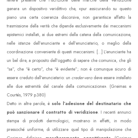
tenere presente che l’iscrizione delle marche della veridizione
genera un dispositivo veridittivo che, «pur assicurando su questo
piano una certa coerenza discorsiva, non garantisce affatto la
trasmissione della verità che dipende esclusivamente dai meccanismi
epistemici installati, ai due estremi della catena della comunicazione,
nelle istanze dell’enunciante e dell’enunciatario, o meglio della
coordinazione conveniente di questi meccanismi. […] L’enunciante ha
un bel dire, a proposito dell’oggetto di sapere che comunica, che gli
“sa”, che “è certo”, che “è evidente”; non è comunque sicuro di
essere creduto dall’enunciatario: un
creder-vero
deve essere installato
alle due estremità del canale della comunicazione». (Greimas e
Courtés, 1979 p.380)
Detto in altre parole, è
solo l’adesione del destinatario che
può sanzionare il contratto di veridizione
. I recenti annunci
stampa di prodotti dermologici, mostrano in effetti, in modo
pressoché uniforme, di utilizzare quel tipo di manipolazione che