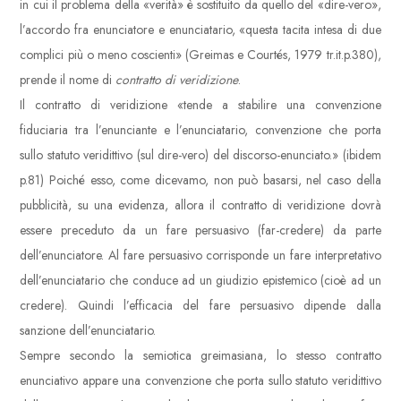
in cui il problema della «verità» è sostituito da quello del «dire-vero»,
l’accordo fra enunciatore e enunciatario, «questa tacita intesa di due
complici più o meno coscienti» (Greimas e Courtés, 1979 tr.it.p.380),
prende il nome di
contratto di veridizione
.
Il contratto di veridizione «tende a stabilire una convenzione
fiduciaria tra l’enunciante e l’enunciatario, convenzione che porta
sullo statuto veridittivo (sul dire-vero) del discorso-enunciato.» (ibidem
p.81) Poiché esso, come dicevamo, non può basarsi, nel caso della
pubblicità, su una evidenza, allora il contratto di veridizione dovrà
essere preceduto da un fare persuasivo (far-credere) da parte
dell’enunciatore. Al fare persuasivo corrisponde un fare interpretativo
dell’enunciatario che conduce ad un giudizio epistemico (cioè ad un
credere). Quindi l’efficacia del fare persuasivo dipende dalla
sanzione dell’enunciatario.
Sempre secondo la semiotica greimasiana, lo stesso contratto
enunciativo appare una convenzione che porta sullo statuto veridittivo