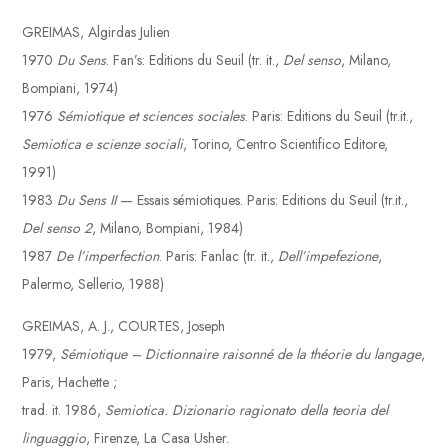
GREIMAS, Algirdas Julien
1970
Du Sens
. Fan’s: Editions du Seuil (tr. it.,
Del senso
, Milano,
Bompiani, 1974)
1976
Sémiotique et sciences sociales
. Paris: Editions du Seuil (tr.it.,
Semiotica e scienze sociali
, Torino, Centro Scientifico Editore,
1991)
1983
Du Sens II
— Essais sémiotiques. Paris: Editions du Seuil (tr.it.,
Del senso 2
, Milano, Bompiani, 1984)
1987
De l’imperfection
. Paris: Fanlac (tr. it.,
Dell’impefezione
,
Palermo, Sellerio, 1988)
GREIMAS, A. J., COURTES, Joseph
1979,
Sémiotique – Dictionnaire raisonné de la théorie du langage
,
Paris, Hachette ;
trad. it. 1986,
Semiotica. Dizionario ragionato della teoria del
linguaggio
, Firenze, La Casa Usher.