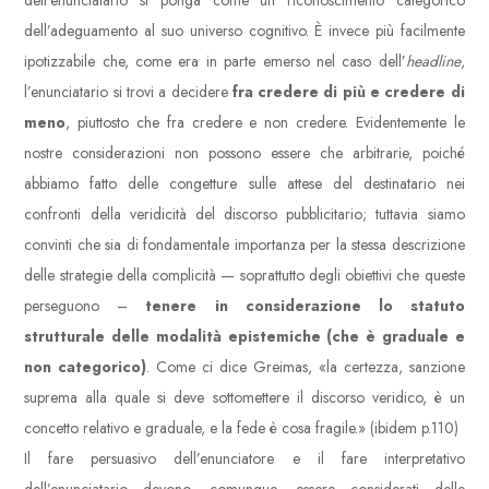
dell’enunciatario si ponga come un riconoscimento categorico
dell’adeguamento al suo universo cognitivo. È invece più facilmente
ipotizzabile che, come era in parte emerso nel caso dell’
headline
,
l’enunciatario si trovi a decidere
fra credere di più e credere di
meno
, piuttosto che fra credere e non credere. Evidentemente le
nostre considerazioni non possono essere che arbitrarie, poiché
abbiamo fatto delle congetture sulle attese del destinatario nei
confronti della veridicità del discorso pubblicitario; tuttavia siamo
convinti che sia di fondamentale importanza per la stessa descrizione
delle strategie della complicità — soprattutto degli obiettivi che queste
perseguono –
tenere in considerazione lo statuto
strutturale delle modalità epistemiche (che è graduale e
non categorico)
. Come ci dice Greimas, «la certezza, sanzione
suprema alla quale si deve sottomettere il discorso veridico, è un
concetto relativo e graduale, e la fede è cosa fragile.» (ibidem p.110)
Il fare persuasivo dell’enunciatore e il fare interpretativo