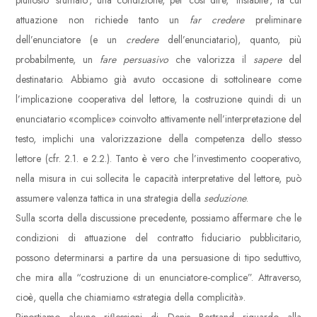
piuttosto ‘sfumato’, una condizione, per così dire, ‘instabile’, la cui
attuazione non richiede tanto un
far credere
preliminare
dell’enunciatore (e un
credere
dell’enunciatario), quanto, più
probabilmente, un
fare persuasivo
che valorizza il
sapere
del
destinatario. Abbiamo già avuto occasione di sottolineare come
l’implicazione cooperativa del lettore, la costruzione quindi di un
enunciatario «complice» coinvolto attivamente nell’interpretazione del
testo, implichi una valorizzazione della competenza dello stesso
lettore (cfr. 2.1. e 2.2.). Tanto è vero che l’investimento cooperativo,
nella misura in cui sollecita le capacità interpretative del lettore, può
assumere valenza tattica in una strategia della
seduzione
.
Sulla scorta della discussione precedente, possiamo affermare che le
condizioni di attuazione del contratto fiduciario pubblicitario,
possono determinarsi a partire da una persuasione di tipo seduttivo,
che mira alla “costruzione di un enunciatore-complice”. Attraverso,
cioè, quella che chiamiamo «strategia della complicità».