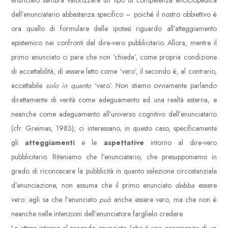
enunciato sembra valorizzare un tipo di competenza enciclopedica
dell’enunciatario abbastanza specifico – poiché il nostro obbiettivo è
ora quello di formulare delle ipotesi riguardo all’atteggiamento
epistemico nei confronti del dire-vero pubblicitario. Allora, mentre il
primo enunciato ci pare che non ‘chieda’, come propria condizione
di accettabilità, di essere letto come ‘vero’, il secondo è, al contrario,
accettabile
solo in quanto
‘vero’. Non stiamo ovviamente parlando
direttamente di verità come adeguamento ad una realtà esterna, e
neanche come adeguamento all’universo cognitivo dell’enunciatario
(cfr. Greimas, 1983); ci interessano, in questo caso, specificamente
gli
atteggiamenti
e le
aspettative
intorno al dire-vero
pubblicitario. Riteniamo che l’enunciatario, che presupponiamo in
grado di riconoscere la pubblicità in quanto selezione circostanziale
d’enunciazione, non assuma che il primo enunciato
debba
essere
vero: egli sa che l’enunciato
può
anche essere vero, ma che non è
neanche nelle intenzioni dell’enunciatore farglielo credere.