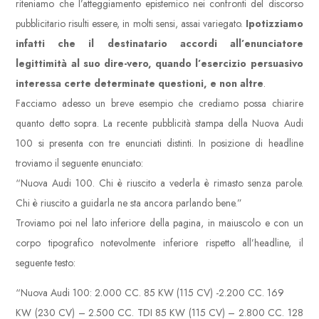
riteniamo che l’atteggiamento epistemico nei confronti del discorso
pubblicitario risulti essere, in molti sensi, assai variegato.
Ipotizziamo
infatti che il destinatario accordi all’enunciatore
legittimità al suo dire-vero, quando l’esercizio persuasivo
interessa certe determinate questioni, e non altre
.
Facciamo adesso un breve esempio che crediamo possa chiarire
quanto detto sopra. La recente pubblicità stampa della Nuova Audi
100 si presenta con tre enunciati distinti. In posizione di headline
troviamo il seguente enunciato:
“Nuova Audi 100. Chi è riuscito a vederla è rimasto senza parole.
Chi è riuscito a guidarla ne sta ancora parlando bene.”
Troviamo poi nel lato inferiore della pagina, in maiuscolo e con un
corpo tipografico notevolmente inferiore rispetto all’headline, il
seguente testo:
“Nuova Audi 100: 2.000 CC. 85 KW (115 CV) -2.200 CC. 169
KW (230 CV) – 2.500 CC. TDI 85 KW (115 CV) – 2.800 CC. 128