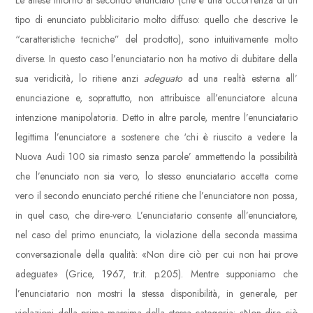
Le attese intorno al secondo enunciato (che è una occorrenza di un
tipo di enunciato pubblicitario molto diffuso: quello che descrive le
“caratteristiche tecniche” del prodotto), sono intuitivamente molto
diverse. In questo caso l’enunciatario non ha motivo di dubitare della
sua veridicità, lo ritiene anzi
adeguato
ad una realtà esterna all’
enunciazione e, soprattutto, non attribuisce all’enunciatore alcuna
intenzione manipolatoria. Detto in altre parole, mentre l’enunciatario
legittima l’enunciatore a sostenere che ‘chi è riuscito a vedere la
Nuova Audi 100 sia rimasto senza parole’ ammettendo la possibilità
che l’enunciato non sia vero, lo stesso enunciatario accetta come
vero il secondo enunciato perché ritiene che l’enunciatore non possa,
in quel caso, che dire-vero. L’enunciatario consente all’enunciatore,
nel caso del primo enunciato, la violazione della seconda massima
conversazionale della qualità: «Non dire ciò per cui non hai prove
adeguate» (Grice, 1967, tr.it. p.205). Mentre supponiamo che
l’enunciatario non mostri la stessa disponibilità, in generale, per