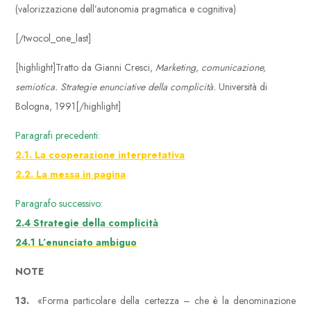
(valorizzazione dell’autonomia pragmatica e cognitiva)
[/twocol_one_last]
[highlight]Tratto da Gianni Cresci,
Marketing, comunicazione,
semiotica. Strategie enunciative della complicità.
Università di
Bologna, 1991[/highlight]
Paragrafi precedenti:
2.1. La cooperazione interpretativa
2.2. La messa in pagina
Paragrafo successivo:
2.4 Strategie della complicità
24.1 L’enunciato ambiguo
NOTE
13.
«Forma particolare della certezza – che è la denominazione