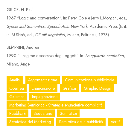
GRICE, H. Paul
1967 “Logic and conversation”. In: Peter Cole e Jerry L.Morgan, eds.,
Syntax and Semantics. Speech Acts
. New York: Academic Press (tr. it.
in: M.Sbisà, ed.,
Gli atti linguistici
, Milano, Feltrinelli, 1978)
SEMPRINI, Andrea
1990 ”Il regime discorsivo degli oggetti”. In:
Lo sguardo semiotico
,
Milano, Angeli
Analisi
Argomentazione
Comunicazione pubblicitaria
Cosmesi
Enunciazione
Grafica
Graphic Design
Greimas
Impaginazione
Marketing Semiotica - Strategie enunciative complicità
Pubblicità
Seduzione
Semiotica
Semiotica del Marketing
Semiotica della pubblicità
Verità