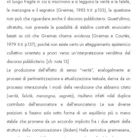
«il luogo fragile in cui si inscrivono e si leggono la verità e la falsità,
la menzogna e il segreto» (Greimas, 1983 tr.it. p.103), la questione
non può che riguardare anche il discorso pubblicitario. Quest’ultimo,
oltretutto, non prevede la possibilità di stabilire contratti enunciativi
basati su ciò che Greimas chiama
evidenza
(Greimas e Courtés,
1979 tr.it. p.137), poiché non esiste certo un atteggiamento epistemico
collettivo orientato a priori verso un’interpretazione veridittiva del
discorso pubblicitario. [cfr. nota 13]
La produzione dell’effetto di senso “verità”, analogalmente ai
processi di pertinentizzazione e attualizzazione testuale, deriva da un
processo interazionale. I modi della veridizione che abbiamo citato
(
verità
,
falsità
,
menzogna
,
segreto
), risultano infatti «dal duplice
contributo dell’enunciatore e dell’enunciatario. Le sue diverse
posizioni si fissano solo sotto forma di un equilibrio più o meno
stabile che proviene da un accordo implicito fra i due attanti della
struttura della comunicazione.» (ibidem) Nella semiotica greimasiana,