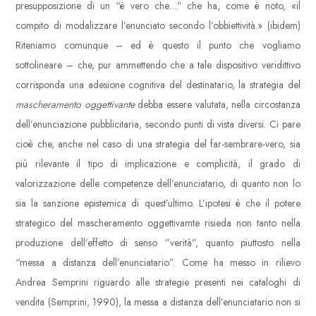
presupposizione di un “è vero che…” che ha, come è noto, «il
compito di modalizzare l’enunciato secondo l’obbiettività.» (ibidem)
Riteniamo comunque – ed è questo il punto che vogliamo
sottolineare – che, pur ammettendo che a tale dispositivo veridittivo
corrisponda una adesione cognitiva del destinatario, la strategia del
mascheramento oggettivante
debba essere valutata, nella circostanza
dell’enunciazione pubblicitaria, secondo punti di vista diversi. Ci pare
cioè che, anche nel caso di una strategia del far-sembrare-vero, sia
più rilevante il tipo di implicazione e complicità, il grado di
valorizzazione delle competenze dell’enunciatario, di quanto non lo
sia la sanzione epistemica di quest’ultimo. L’ipotesi è che il potere
strategico del mascheramento oggettivamte risieda non tanto nella
produzione dell’effetto di senso ”verità”, quanto piuttosto nella
“messa a distanza dell’enunciatario”. Come ha messo in rilievo
Andrea Semprini riguardo alle strategie presenti nei cataloghi di
vendita (Semprini, 1990), la messa a distanza dell’enunciatario non si