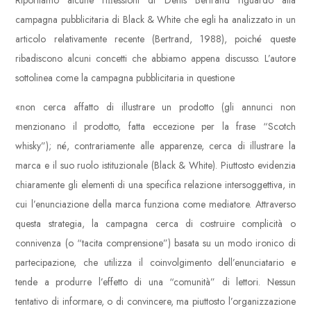
Riportiamo alcune riﬂessioni di Denis Bertrand riguardo alla
campagna pubblicitaria di Black & White che egli ha analizzato in un
articolo relativamente recente (Bertrand, 1988), poiché queste
ribadiscono alcuni concetti che abbiamo appena discusso. L’autore
sottolinea come la campagna pubblicitaria in questione
«non cerca affatto di illustrare un prodotto (gli annunci non
menzionano il prodotto, fatta eccezione per la frase “Scotch
whisky”); né, contrariamente alle apparenze, cerca di illustrare la
marca e il suo ruolo istituzionale (Black & White). Piuttosto evidenzia
chiaramente gli elementi di una specifica relazione intersoggettiva, in
cui l’enunciazione della marca funziona come mediatore. Attraverso
questa strategia, la campagna cerca di costruire complicità o
connivenza (o “tacita comprensione”) basata su un modo ironico di
partecipazione, che utilizza il coinvolgimento dell’enunciatario e
tende a produrre l’effetto di una “comunità” di lettori. Nessun
tentativo di informare, o di convincere, ma piuttosto l’organizzazione