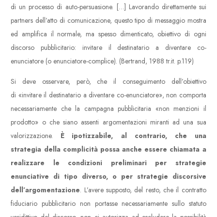
di un processo di auto-persuasione. […] Lavorando direttamente sui
partners dell’atto di comunicazione, questo tipo di messaggio mostra
ed amplifica il normale, ma spesso dimenticato, obiettivo di ogni
discorso pubblicitario: invitare il destinatario a diventare co-
enunciatore (o enunciatore-complice). (Bertrand, 1988 tr.it. p.119)
Si deve osservare, però, che il conseguimento dell’obiettivo
di «invitare il destinatario a diventare co-enunciatore», non comporta
necessariamente che la campagna pubblicitaria «non menzioni il
prodotto» o che siano assenti argomentazioni miranti ad una sua
valorizzazione.
È ipotizzabile, al contrario, che una
strategia della complicità possa anche essere chiamata a
realizzare le condizioni preliminari per strategie
enunciative di tipo diverso, o per strategie discorsive
dell’argomentazione
. L’avere supposto, del resto, che il contratto
fiduciario pubblicitario non portasse necessariamente sullo statuto