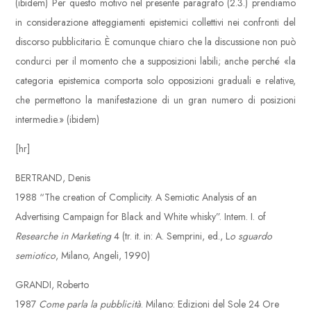
(ibidem) Per questo motivo nel presente paragrafo (2.3.) prendiamo
in considerazione atteggiamenti epistemici collettivi nei confronti del
discorso pubblicitario. È comunque chiaro che la discussione non può
condurci per il momento che a supposizioni labili; anche perché «la
categoria epistemica comporta solo opposizioni graduali e relative,
che permettono la manifestazione di un gran numero di posizioni
intermedie.» (ibidem)
[hr]
BERTRAND, Denis
1988 “The creation of Complicity. A Semiotic Analysis of an
Advertising Campaign for Black and White whisky”. Intem. I. of
Researche in Marketing
4 (tr. it. in: A. Semprini, ed., L
o sguardo
semiotico
, Milano, Angeli, 1990)
GRANDI, Roberto
1987
Come parla la pubblicità
. Milano: Edizioni del Sole 24 Ore