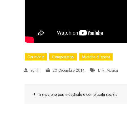
Cerimonia
Composizioni
Musiche di scena
20 Dicembre 2014
Link
,
Musica
Navigazione
Transizione post-industriale e complessità sociale
articoli