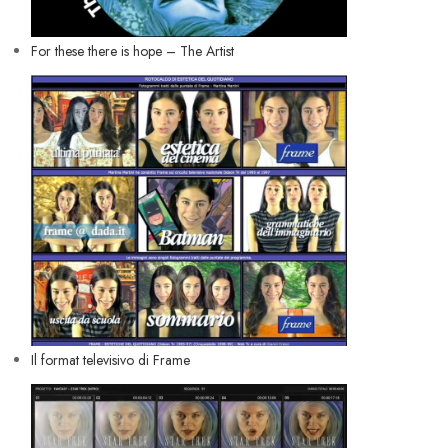
For these there is hope – The Artist
Il format televisivo di Frame