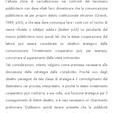
L’attuale clima di «accettazione» nei confronti del fenomeno
pubblicitario non deve infatti farci dimenticare che la comunicazione
pubblicitaria «è per proprio statuto costituzionale intrusiva» (Grandi,
1989, p.63), e che essa deve comunque fare i conti con «il rischio di
venire rifiutata o tuttalpiù subita.» (ibidem p.65) Le peculiarità del
mezzo pubblicitario sono quindi tali che la stessa cooperazione del
lettore può essere considerata un obiettivo strategico della
comunicazione: l’investimento cooperativo può, per esempio,
concorrere al superamento della citata «intrusività».
Tali considerazioni, intanto, valgono come premessa necessaria alla
discussione delle «strategie della complicità». Poiché uno degli
obiettivi perseguiti da tale classe di strategie è il coinvolgimento del
destinatario nei processi interpretativi, e poiché lo stesso investimento
cooperativo può contrarre, a sua volta, una funzione strategica per il
conseguimento di distinti obiettivi, si è reso necessario un chiarimento
preliminare. Dobbiamo quindi tenere presente che la pubblicità