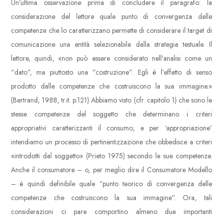
Un’ultima osservazione prima di concludere il paragrafo: la
considerazione del lettore quale punto di convergenza delle
competenze che lo caratterizzano permette di considerare il target di
comunicazione una entità selezionabile dalla strategia testuale. Il
lettore, quindi, «non può essere considerato nell’analisi come un
“dato”, ma piuttosto una ”costruzione”. Egli è l’effetto di senso
prodotto dalle competenze che costruiscono la sua immagine.»
(Bertrand, 1988, tr.it. p.121) Abbiamo visto (cfr. capitolo 1) che sono le
stesse competenze del soggetto che determinano i criteri
appropriativi caratterizzanti il consumo; e per ‘appropriazione’
intendiamo un processo di pertinentizzazione che obbedisce a criteri
«introdotti dal soggetto» (Prieto 1975) secondo le sue competenze.
Anche il consumatore – o, per meglio dire il Consumatore Modello
– è quindi definibile quale ”punto teorico di convergenza delle
competenze che costruiscono la sua immagine”. Ora, tali
considerazioni ci pare comportino almeno due importanti