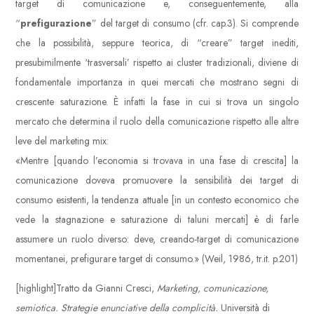
target di comunicazione e, conseguentemente, alla
“
prefigurazione
” del target di consumo (cfr. cap.3). Si comprende
che la possibilità, seppure teorica, di “creare” target inediti,
presubimilmente ‘trasversali’ rispetto ai cluster tradizionali, diviene di
fondamentale importanza in quei mercati che mostrano segni di
crescente saturazione. È infatti la fase in cui si trova un singolo
mercato che determina il ruolo della comunicazione rispetto alle altre
leve del marketing mix:
«Mentre [quando l’economia si trovava in una fase di crescita] la
comunicazione doveva promuovere la sensibilità dei target di
consumo esistenti, la tendenza attuale [in un contesto economico che
vede la stagnazione e saturazione di taluni mercati] è di farle
assumere un ruolo diverso: deve, creando-target di comunicazione
momentanei, prefigurare target di consumo.» (Weil, 1986, tr.it. p.201)
[highlight]Tratto da Gianni Cresci,
Marketing, comunicazione,
semiotica. Strategie enunciative della complicità.
Università di