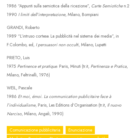
1986 “Appunti sulla semiotica della ricezione”,
Carte Semiotiche
n.2
1990
I limiti dell’interpretazione
, Milano, Bompiani
GRANDI, Roberto
1989 “L’intruso cortese. La pubblicità nel sistema dei media”, in
F.Colombo, ed,
I persuasori non occulti
, Milano, Lupetti
PRIETO, Luis
1975
Pertinence et pratique
. Paris, Minuti (tr.it,
Pertinenza e Pratica
,
Milano, Feltrinelli, 1976)
WEIL, Pascale
1986
Et moi, émoi. La communication publicitaire face à
l’individualisme
, Paris, Les Editions d’Organisation (tr.it,
Il nuovo
Narciso
, Milano, Angeli, 1990)
Comunicazione pubblicitaria
Enunciazione