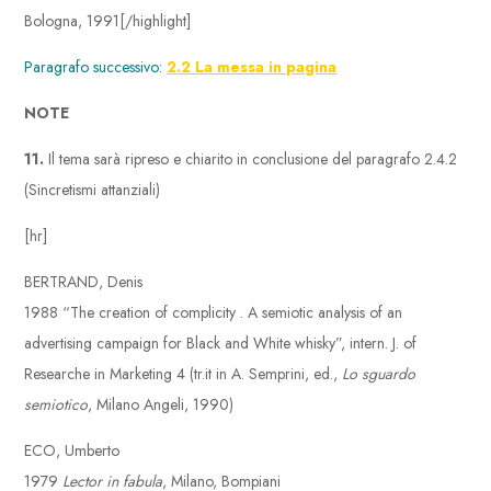
Bologna, 1991[/highlight]
Paragrafo successivo:
2.2 La messa in pagina
NOTE
11.
Il tema sarà ripreso e chiarito in conclusione del paragrafo 2.4.2
(Sincretismi attanziali)
[hr]
BERTRAND, Denis
1988 “The creation of complicity . A semiotic analysis of an
advertising campaign for Black and White whisky”, intern. J. of
Researche in Marketing 4 (tr.it in A. Semprini, ed.,
Lo sguardo
semiotico
, Milano Angeli, 1990)
ECO, Umberto
1979
Lector in fabula
, Milano, Bompiani