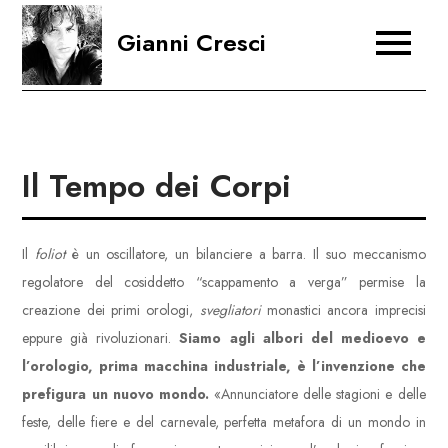
Skip
Gianni Cresci
to
content
Il Tempo dei Corpi
Il
foliot
è un oscillatore, un bilanciere a barra. Il suo meccanismo
regolatore del cosiddetto “scappamento a verga” permise la
creazione dei primi orologi,
svegliatori
monastici ancora imprecisi
eppure già rivoluzionari.
Siamo agli albori del medioevo e
l’orologio, prima macchina industriale, è l’invenzione che
prefigura un nuovo mondo.
«Annunciatore delle stagioni e delle
feste, delle fiere e del carnevale, perfetta metafora di un mondo in