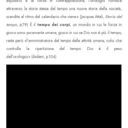
equilibrio e di forze in contrapposizione, l’orologio fornisce
attraverso la storia stessa del tempo una nuova storia della società,
scandita al ritmo del calendario che viene.» (Jacques Attali,
Storie del
tempo
, p.79) È il
tempo dei corpi
, un mondo in cui le forze in
gioco sono puramente umane, gioco in cui se Dio non è più il tempo,
resta però «l’amministratore del tempo delle attività umane, colui che
controlla la ripartizione del tempo: Dio è il peso
dell’orologio.» (ibidem, p.104)