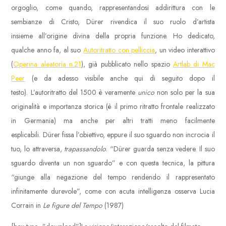
orgoglio, come quando, rappresentandosi addirittura con le
sembianze di Cristo, Dürer rivendica il suo ruolo d’artista
insieme all’origine divina della propria funzione. Ho dedicato,
qualche anno fa, al suo
Autoritratto con pelliccia
, un video interattivo
(
Operina aleatoria n.21
)
, già pubblicato nello spazio
Artlab di Mac
Peer
(e da adesso visibile anche qui di seguito dopo il
testo). L’autoritratto del 1500 è veramente
unico
non solo per la sua
originalità e importanza storica (è il primo ritratto frontale realizzato
in Germania) ma anche per altri tratti meno facilmente
esplicabili. Dürer fissa l’obiettivo, eppure il suo sguardo non incrocia il
tuo, lo attraversa,
trapassandolo
. “Dürer guarda senza vedere. Il suo
sguardo diventa un non sguardo” e con questa tecnica, la pittura
“giunge alla negazione del tempo rendendo il rappresentato
infinitamente durevole”, come con acuta intelligenza osserva Lucia
Corrain in
Le figure del Tempo
(1987)