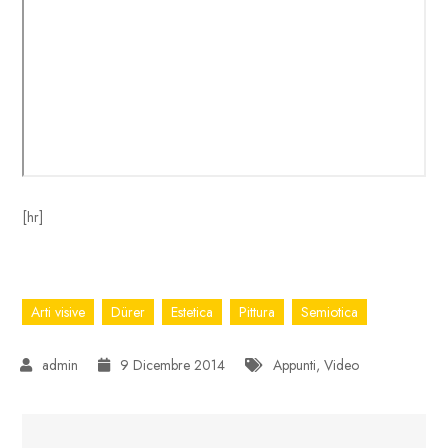
[hr]
Arti visive
Dürer
Estetica
Pittura
Semiotica
9 Dicembre 2014
Appunti
,
Video