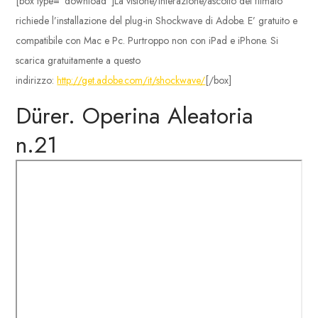
[box type=”download”]La visione/interazione/ascolto del filmato
richiede l’installazione del plug-in Shockwave di Adobe. E’ gratuito e
compatibile con Mac e Pc. Purtroppo non con iPad e iPhone. Si
scarica gratuitamente a questo
indirizzo:
http://get.adobe.com/it/shockwave/
[/box]
Dürer. Operina Aleatoria
n.21