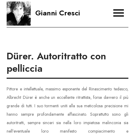
Skip
Gianni Cresci
to
content
Dürer. Autoritratto con
pelliccia
Pittore e intellettuale, massimo esponente del Rinascimento tedesco,
Albrecht Dürer è anche un eccellente ritrattista, forse davvero il più
grande di tutti. I suo tormenti uniti alla sua meticolosa precisione mi
hanno sempre profondamente affascinato. Soprattutto sono gli
autoritratti, sempre sinceri sia nella loro impietosa malinconia sia
nell’eventuale loro manifesto compiacimento e