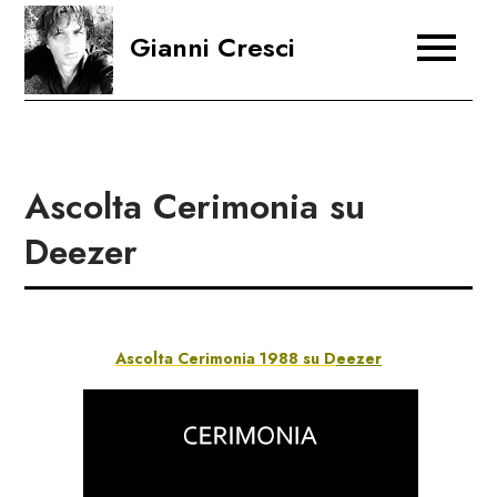
Skip
Gianni Cresci
to
content
Ascolta Cerimonia su
Deezer
Ascolta Cerimonia 1988 su D
eezer