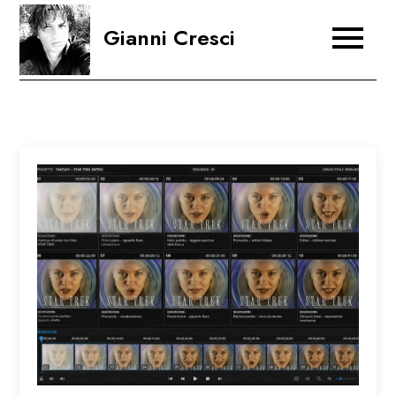
Skip
Gianni Cresci
to
content